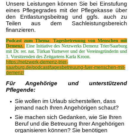
Unsere Leistungen können Sie bei Einstufung
eines Pflegegrades mit der Pflegekasse über
den Entlastungsbeitrag und ggfs. auch zu
Teilen aus dem Sachleistungsbereich
finanzieren.
Podcast zum Thema
:
Tagesbetreuung von Menschen mit
Demenz.
Eine Initiative des Netzwerks Demenz Trier/Saarburg
mit Dr. rer. nat. Türkan Yurtsever und der Vereinsgründerin und
1. Vorsitzenden des Zeitgartens Karla Kroon.
https://netzwerk-demenz-trier-
saarburg.de/podcast/tagesbetreuung-fuer-menschen-mit-
demenz/
Für Angehörige und unterstützend
Pflegende:
Sie wollen im Urlaub sicherstellen, dass
jemand nach Ihren Angehörigen schaut?
Sie machen sich Gedanken, wie Sie Ihren
Beruf und die Betreuung Ihrer Angehörigen
organisieren können?
Sie benötigen