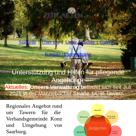
Startseite
Über uns
Unser Angebot
Galerie
Kontakt / Unterstützung
Unterstützung und Hilfen für pflegende
Angehörige
Aktuelles:
Unsere Verwaltung
befindet sich seit Juli
2026 in der Mannebacher Straße 14, in Tawern.
Regionales Angebot rund
um Tawern für die
Verbandsgemeinde Konz
und Umgebung von
Saarburg.